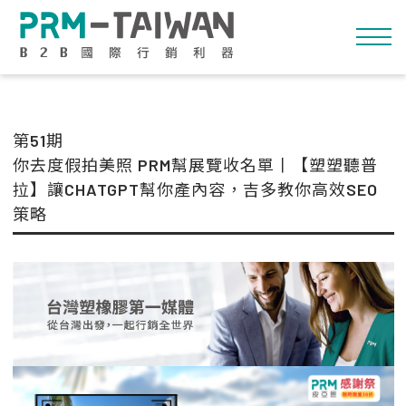
第51期
你去度假拍美照 PRM幫展覽收名單丨【塑塑聽普
拉】讓CHATGPT幫你產內容，吉多教你高效SEO
策略