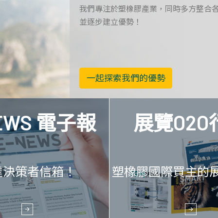
我們專注於塑橡膠產業，同時多方整合
並逐步建立優勢！
一起探索我們的優勢
EWS 電子報
展覽O2O
達決策者信箱！
塑橡膠國際買主的