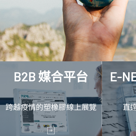
B2B 媒合平台
E-N
跨越疫情的塑橡膠線上展覽
直