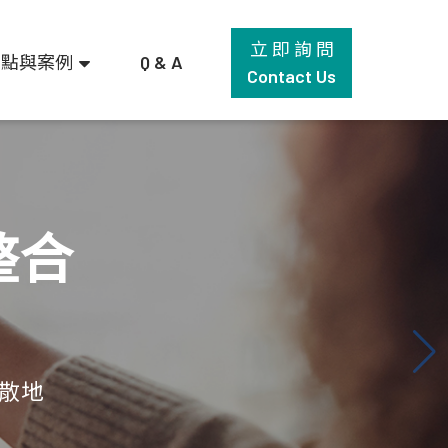
立 即 詢 問
觀點與案例
Q & A
Contact Us
整合
集散地