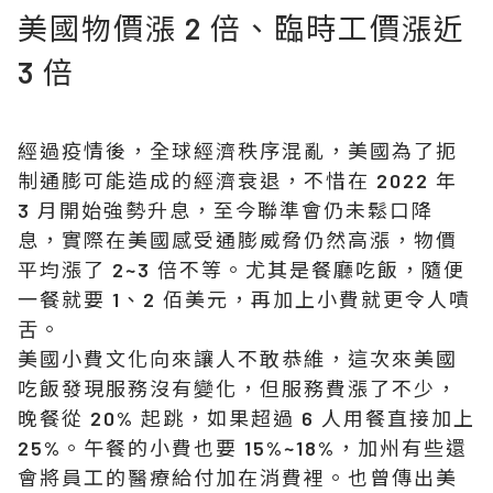
美國物價漲 2 倍、臨時工價漲近
3 倍
經過疫情後，全球經濟秩序混亂，美國為了扼
制通膨可能造成的經濟衰退，不惜在 2022 年
3 月開始強勢升息，至今聯準會仍未鬆口降
息，實際在美國感受通膨威脅仍然高漲，物價
平均漲了 2~3 倍不等。尤其是餐廳吃飯，隨便
一餐就要 1、2 佰美元，再加上小費就更令人嘖
舌。
美國小費文化向來讓人不敢恭維，這次來美國
吃飯發現服務沒有變化，但服務費漲了不少，
晚餐從 20% 起跳，如果超過 6 人用餐直接加上
25%。午餐的小費也要 15%~18%，加州有些還
會將員工的醫療給付加在消費裡。也曾傳出美