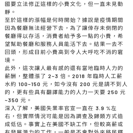
國要立法修正這樣的小費文化，但一直未見動
靜。
至於這樣的漲幅是何時開始？據說是疫情期間
因為餐廳無法經營下去，為了讓倖存未倒閉的
餐廳得以存活，消費者給予多一點的小費，希
望幫助餐廳和服務人員能活下去。結果一去不
回頭，形成目前小費高到令人大呼吃不消的窘
境。
此外，這次讓人最有感的還有當地臨時人力的
薪酬，整體漲了 2~3 倍。2018 年臨時人工薪
水約 100~150 元，如今沒有 200 元是請不到人
的，更有些具有翻譯能力的人力一天要 250 元
~350 元。
深入了解，美國失業率官宣一直在 3.9 %左
右，但實際情況可能是因為調查及歸類方式造
成低估。事實上在美國不缺工作，但較高薪或
有發展潛力的工作，一般是不會對外來移民釋