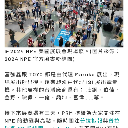
►2024 NPE 美國展展會現場照。(圖片來源：
2024 NPE 官方臉書粉絲團)
富強鑫跟 TOYO 都是由代理 Maruka 展出，現
場展出射出機。還有昶泓由代理 ISI 展出電暈
機。其他展機的台灣廠商還有： 壯鋼、伯佳、
鑫野、琮偉、一億、鼎坤、富偉……等。
接下來展覽還有三天，PRM 持續為大家關注在
NPE 的動態與亮點。隨時關注
普拉抱報
與
普拉