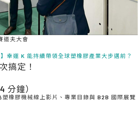
訪杜賽道夫大會
展觀察】幸運 K 能持續帶領全球塑橡膠產業大步邁前？
次搞定！
4 分鐘）
作為塑橡膠機械線上影片、專業目錄與 B2B 國際展覽