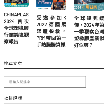
CHINAPLAS
受邀參加K
全球復甦緩
2024 首次
2022德國展
慢，2024年第
全球塑橡膠
媒體餐敘，
一季觀察台灣
行業論壇觀
PRM帶回第一
塑橡膠產業似
察報告
手熱騰騰資訊
好似壞？
搜尋文章
社群媒體