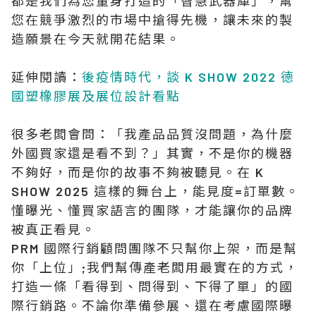
都是我們為您量身打造的「智慧武器庫」，幫
您在競爭激烈的市場中搶得先機，讓未來的製
造願景在今天就開花結果。
延伸閱讀：
後疫情時代，談 K SHOW 2022 德
國塑橡膠展及展位設計看點
很多老闆會問：「我產品品質沒問題，為什麼
外國買家還是看不到？」其實，不是你的機器
不夠好，而是你的故事不夠被聽見。在 K
SHOW 2025 這樣的舞台上，能見度=訂單數。
懂曝光、懂買家語言的團隊，才能讓你的品牌
被真正看見。
PRM 國際行銷顧問團隊不只幫你上架，而是幫
你「上位」;我們幫傳產老闆用最實在的方式，
打造一條「看得到、問得到、下得了單」的國
際行銷路。不論你準備參展、還在考慮國際曝