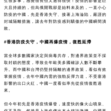
生很多事，感覺很長但又過得很快！疫情的影響是巨
大且持續的，但烏俄開戰卻是始料未及的，一直小心
防疫的中國，先是香港失守、接著上海淪陷，嚴謹的
封城隔離措施，讓去年對防疫感到驕傲的中國瞬間潰
敗。
#香港防疫失守，中國再爆疫情，復甦延滯
當全球多數國家決定與病毒共存，對邊界政策並不採
取封鎖的態度，導致去年歐美多國確診人數不斷攀
升。而中國和台灣仍堅持隔離的邊界政策，看似有效
掌握疫情，去年中國內需的強勁反彈力道，不受塞港
影響的出口火紅，中國一度看似率先從疫情復甦過
來。
但今年初先是香港疫情爆發，速度快的像火山噴泉、
促不及防，然後是上海也傳出本土確診激增。中國再