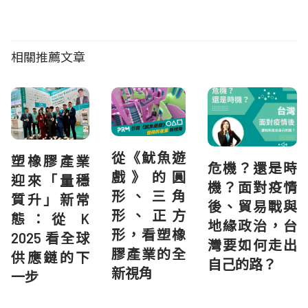
相關推薦文章
從《魷魚遊
塑橡膠產業
危機？還是時
戲》的圓
迎來「量穩
機？面對疫情
形、三角
質升」新常
後、貿易戰與
形、正方
態：從 K
地緣政治，台
形，看塑橡
2025 看全球
灣要如何走出
膠產業的全
供應鏈的下
自己的路？
新視角
一步