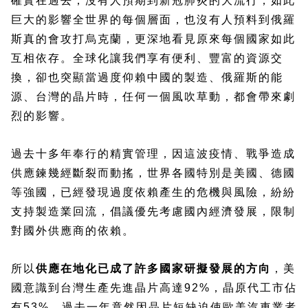
確實在過去，沒有人預期到新冠肺炎的大流行，如此
巨大的影響全世界的每個層面，也沒有人預料到俄羅
斯真的會攻打烏克蘭，更深地看見原來每個國家如此
互相依存。全球化讓我們享有便利、豐富的資源交
換，卻也突顯當過度仰賴中國的製造、俄羅斯的能
源、台灣的晶片時，任何一個風吹草動，都會帶來劇
烈的影響。
過去十多年奉行的精實管理，因這波疫情、戰爭造成
供應鍊幾經斷裂而動搖，世界各國特別是美國、德國
等強國，已經發現過度依賴產生的危機與風險，紛紛
支持製造業回流，倡議優先考慮國內經濟發展，限制
對國外供應商的依賴。
所以
供應在地化已成了許多國家研擬發展的方向
，美
國意識到台灣生產先進晶片高達92%，晶原代工市佔
有53%，過去一年竟然因晶片短缺迫使歐美汽車業者