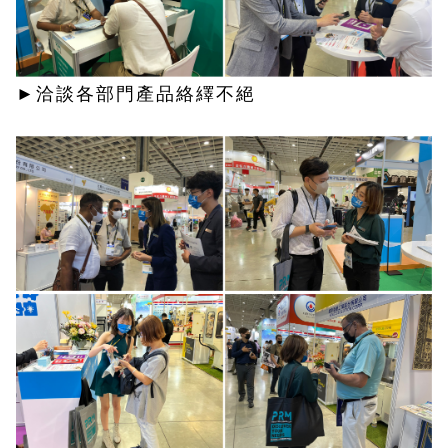
►洽談各部門產品絡繹不絕