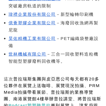
突破廠房軌道的限制
瑋禮企業股份有限公司
－新型輪轉印刷機
億薈塑膠企業有限公司
－海廢回收漁網再製
尼龍
昊佑精機工業有限公司
－PET編織袋整廠設
備
世林機械有限公司
－三合一回收塑料造粒機
智能型塑膠廢料回收機等。
這次
普拉瑞斯集團與皮亞恩公司每天都有20多
位夥伴在展覽上送咖啡、展覽現況拍攝、PRM 
Media拍攝帶看展節、普拉瑞斯的業務導覽
團、南港展覽館4樓舉辦普拉講堂、將普拉瑞斯
的
Podcast塑塑聽普拉
搬到展覽上，讓客戶跟