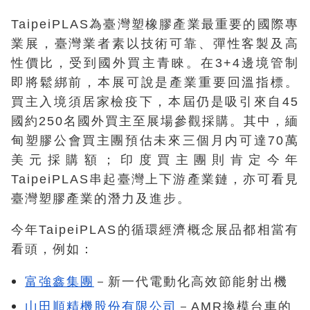
TaipeiPLAS為臺灣塑橡膠產業最重要的國際專
業展，臺灣業者素以技術可靠、彈性客製及高
性價比，受到國外買主青睞。在3+4邊境管制
即將鬆綁前，本展可說是產業重要回溫指標。
買主入境須居家檢疫下，本屆仍是吸引來自45
國約250名國外買主至展場參觀採購。其中，緬
甸塑膠公會買主團預估未來三個月内可達70萬
美元採購額；印度買主團則肯定今年
TaipeiPLAS串起臺灣上下游產業鏈，亦可看見
臺灣塑膠產業的潛力及進步。
今年TaipeiPLAS的循環經濟概念展品都相當有
看頭，例如：
富強鑫集團
－新一代電動化高效節能射出機
山田順精機股份有限公司
－AMR換模台車的