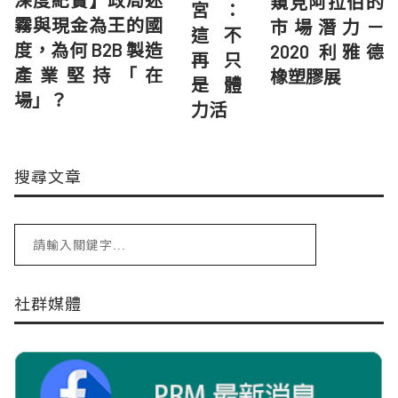
深度紀實】政局迷
窺見阿拉伯的
宮：
霧與現金為王的國
市場潛力－
這不
度，為何 B2B 製造
2020 利雅德
再只
產業堅持「在
橡塑膠展
是體
場」？
力活
搜尋文章
社群媒體