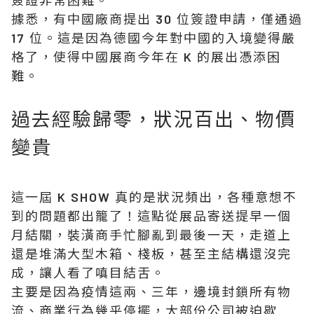
簽證非常困難。
據悉，有中國廠商提出 30 位簽證申請，僅通過
17 位。這是因為德國今年對中國的入境變得嚴
格了，使得中國展商今年在 K 的展出憑添困
難。
過去經驗歸零，狀況百出、物價
變貴
這一屆 K SHOW 真的是狀況頻出，各種意想不
到的問題都出籠了！這點從展品寄送提早一個
月結關，裝潢商手忙腳亂到最後一天，走道上
還是堆滿大型木箱、棧板，甚至主結構還沒完
成，讓人看了嗔目結舌。
主要是因為疫情這兩、三年，邊境封鎖所有物
流、商業行為幾乎停擺，大部份公司被迫歇