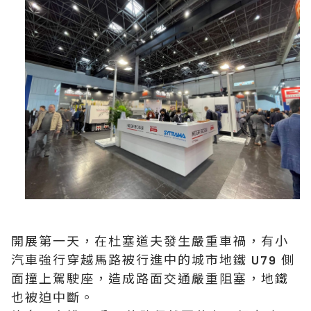
開展第一天，在杜塞道夫發生嚴重車禍，有小
汽車強行穿越馬路被行進中的城市地鐵 U79 側
面撞上駕駛座，造成路面交通嚴重阻塞，地鐵
也被迫中斷。