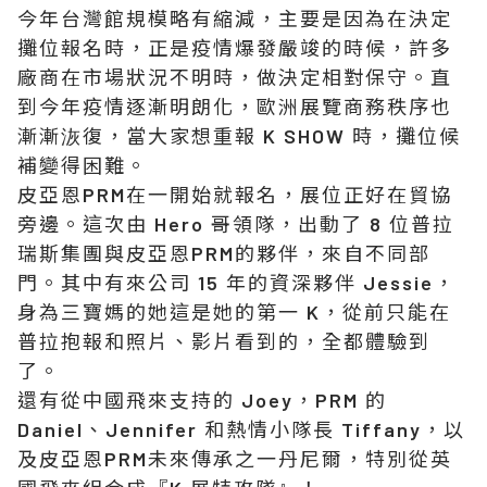
今年台灣館規模略有縮減，主要是因為在決定
攤位報名時，正是疫情爆發嚴竣的時候，許多
廠商在市場狀況不明時，做決定相對保守。直
到今年疫情逐漸明朗化，歐洲展覽商務秩序也
漸漸洃復，當大家想重報 K SHOW 時，攤位候
補變得困難。
皮亞恩PRM在一開始就報名，展位正好在貿協
旁邊。這次由 Hero 哥領隊，出動了 8 位普拉
瑞斯集團與皮亞恩PRM的夥伴，來自不同部
門。其中有來公司 15 年的資深夥伴 Jessie，
身為三寶媽的她這是她的第一 K，從前只能在
普拉抱報和照片、影片看到的，全都體驗到
了。
還有從中國飛來支持的 Joey，PRM 的
Daniel、Jennifer 和熱情小隊長 Tiffany，以
及皮亞恩PRM未來傳承之一丹尼爾，特別從英