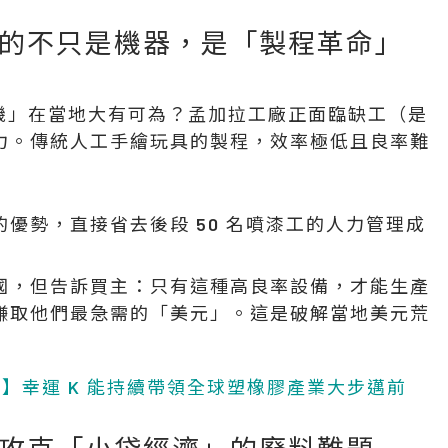
的不只是機器，是「製程革命」
出機」在當地大有可為？孟加拉工廠正面臨缺工（是
力。傳統人工手繪玩具的製程，效率極低且良率難
優勢，直接省去後段 50 名噴漆工的人力管理成
國，但告訴買主：只有這種高良率設備，才能生產
賺取他們最急需的「美元」。這是破解當地美元荒
展觀察】幸運 K 能持續帶領全球塑橡膠產業大步邁前
攻克「小袋經濟」的廢料難題