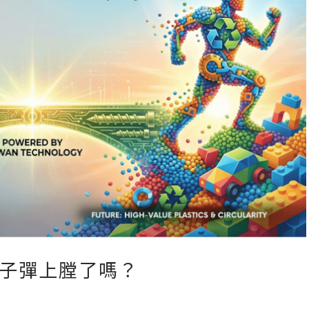
子彈上膛了嗎？