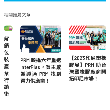
相關推薦文章
解
鎖
包
【2023印尼塑橡
裝
PRM 睽違六年重返
膠展】PRM 助台
產
InterPlas，買主感
灣塑橡膠廠商開
業
謝透過 PRM 找到
拓印尼市場！
行
得力供應商！
銷
術